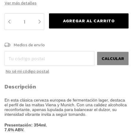
Ver más detalles
CAMBIAR CP
Entregas para el CP:
Medios de envío
CALCULAR
No sé mi código postal
Descripción
En esta clásica cerveza europea de fermentación lager, destaca
el perfil de las maltas Viena y Munich. Con una calidez alcoholica
reconfortante, apenas lupulada para balancear el dulzor, su
intensidad vibrante invita a seguir tomando.
Presentación: 354ml.
7.6% ABV.