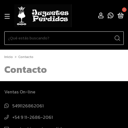
0
Inicio
>
Contacto
Contacto
Ventas On-line
5491126862061
+54 9 11-2686-2061