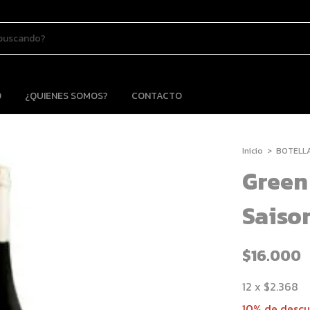
D
¿QUIENES SOMOS?
CONTACTO
Inicio
>
BOTELL
Green
Saison
$16.000
12
x
$2.368
10% de desc