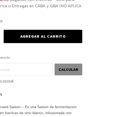
brica o Entregas en CABA y GBA (NO APLICA
es
CAMBIAR CP
l CP:
 envío
CALCULAR
o postal
n
fused Saison – Es una Saison de fermentacion
en barricas de vino blanco, infusionada con