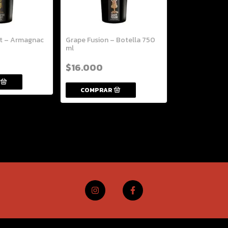
tt – Armagnac
Grape Fusion – Botella 750
ml
$16.000