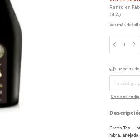
Retiro en Fá
OCA)
Ver más detall
Entregas para e
Medios de
No sé mi códig
Descripció
Green Tea – In
mixta, añejada 