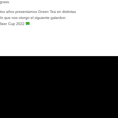
ngrass.
estos años presentamos Green Tea en distintas
lo que nos otorgo el siguiente galardon:
 Beer Cup 2022