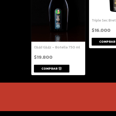
Triple Sec Bre
$16.000
O|u|d G|u|z – Botella 750 ml
$19.800