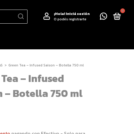
0
¡Hola!
Iniciá sesión
O podés registrarte
AS
>
Green Tea – Infused Saison – Botella 750 ml
 Tea – Infused
 – Botella 750 ml
uento
pagando con Efectivo - Solo para