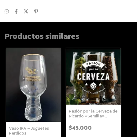
Productos similares
Pasión por la Cerveza de
Ricardo «Semilla»
Aftyka
$45.000
Vaso IPA – Juguetes
Perdidos