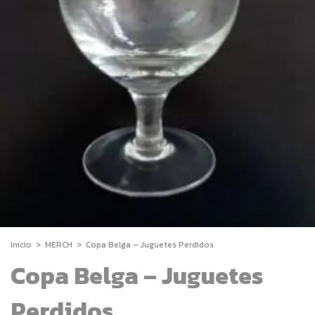
Inicio
>
MERCH
>
Copa Belga – Juguetes Perdidos
Copa Belga – Juguetes
Perdidos